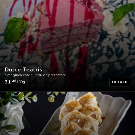
de
prezentare
Dulce Teatris
*imaginea este cu titlu de prezentare
lei
31
180g
DETALII
Dulce
Teatris
-
Imaginea
este
cu
titlu