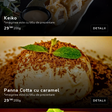
de
prezentare
Keiko
*imaginea este cu titlu de prezentare
lei
29
200g
DETALII
Keiko
-
Imaginea
este
cu
titlu
de
prezentare
Panna Cotta cu caramel
*imaginea este cu titlu de prezentare
lei
29
200g
DETALII
Panna