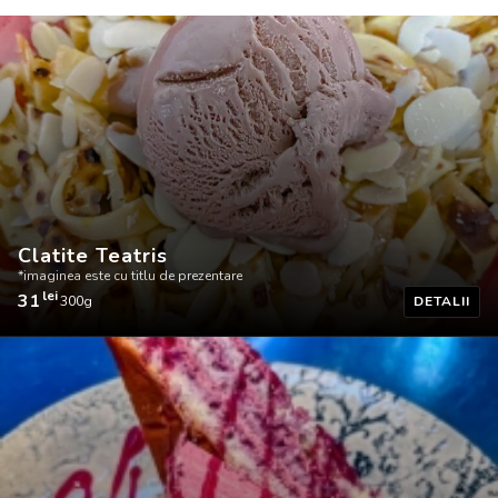
Clatite Teatris
*imaginea este cu titlu de prezentare
lei
31
300g
DETALII
Clatite
Teatris
-
Imaginea
este
cu
titlu