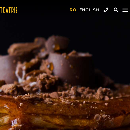
Skip
to
Restaurant Teatris Galati
RO
ENGLISH
main
content