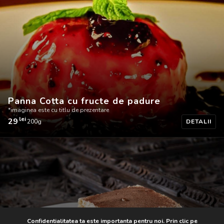
Cotta
cu
caramel
-
Imaginea
este
cu
titlu
de
Panna Cotta cu fructe de padure
prezentare
*imaginea este cu titlu de prezentare
lei
29
200g
DETALII
Panna
Cotta
cu
fructe
de
padure
-
Imaginea
Confidentialitatea ta este importanta pentru noi. Prin clic pe